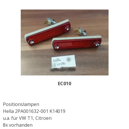
EC010
Positionslampen
Hella 2PA001632-001 K14019
u.a. für VW T1, Citroen
8x vorhanden