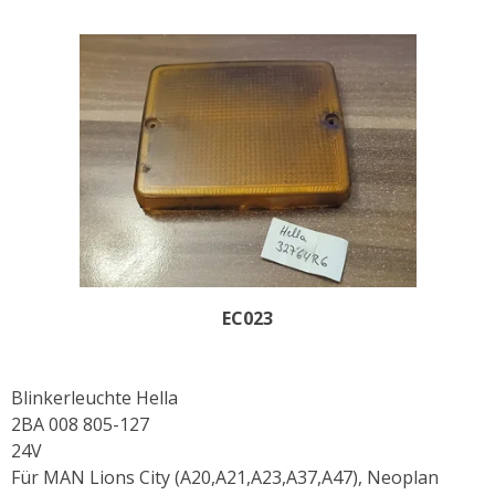
EC023
Blinkerleuchte Hella
2BA 008 805-127
24V
Für MAN Lions City (A20,A21,A23,A37,A47), Neoplan