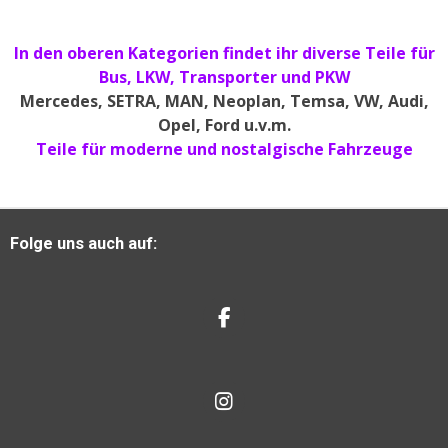
In den oberen Kategorien findet ihr diverse Teile für
Bus, LKW, Transporter und PKW
Mercedes, SETRA, MAN, Neoplan, Temsa, VW, Audi,
Opel, Ford u.v.m.
Teile für moderne und nostalgische Fahrzeuge
Folge uns auch auf:
F
A
C
E
B
I
O
N
O
S