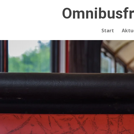
Zum
Omnibusfr
Hauptinhalt
springen
Start
Aktu