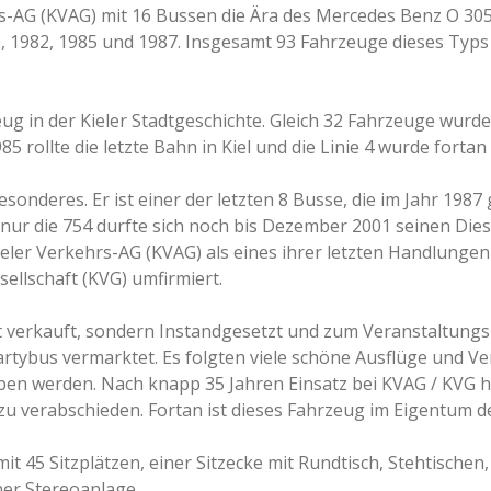
rs-AG (KVAG) mit 16 Bussen die Ära des Mercedes Benz O 30
0, 1982, 1985 und 1987. Insgesamt 93 Fahrzeuge dieses Typs
ug in der Kieler Stadtgeschichte. Gleich 32 Fahrzeuge wurde
85 rollte die letzte Bahn in Kiel und die Linie 4 wurde fort
onderes. Er ist einer der letzten 8 Busse, die im Jahr 1987 g
r die 754 durfte sich noch bis Dezember 2001 seinen Diese
ieler Verkehrs-AG (KVAG) als eines ihrer letzten Handlung
ellschaft (KVG) umfirmiert.
t verkauft, sondern Instandgesetzt und zum Veranstaltungs
rtybus vermarktet. Es folgten viele schöne Ausflüge und Ve
eiben werden. Nach knapp 35 Jahren Einsatz bei KVAG / KVG 
u verabschieden. Fortan ist dieses Fahrzeug im Eigentum d
it 45 Sitzplätzen, einer Sitzecke mit Rundtisch, Stehtischen
er Stereoanlage.