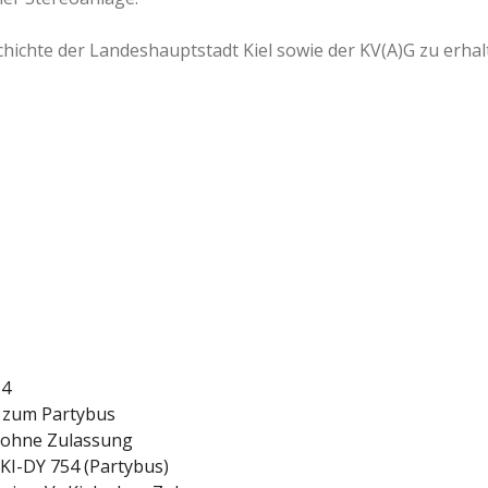
chichte der Landeshauptstadt Kiel sowie der KV(A)G zu erha
54
s zum Partybus
l, ohne Zulassung
 KI-DY 754 (Partybus)